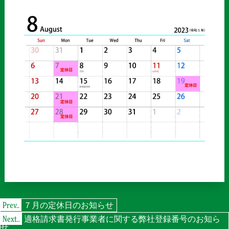
投
Prev..
７月の定休日のお知らせ
稿
ナ
Next..
適格請求書発行事業者に関する弊社登録番号のお知ら
ビ
せ