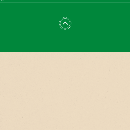
ゲ
ー
シ
ョ
ン