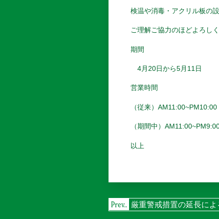
検温や消毒・アクリル板の
ご理解ご協力のほどよろし
期間
4月20日から5月11日
営業時間
（従来）AM11:00~PM10:00 (
（期間中）
AM11:00~PM9:00
以上
投
Prev..
厳重警戒措置の延長によ
稿
ナ