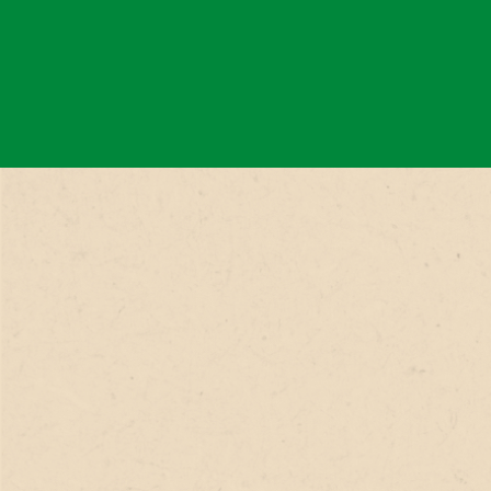
ビ
ゲ
ー
シ
ョ
ン